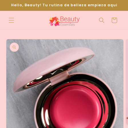
Ir
Hello, Beauty! Tu rutina de belleza empieza aqui
directamente
al contenido
Carrito
Ir
directamente
a la
información
del producto