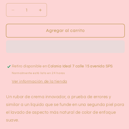
Reducir
Aumentar
cantidad
cantidad
para
para
Stay
Stay
Agregar al carrito
Vulnerable
Vulnerable
Cream
Cream
Blush
Blush
Rare
Rare
Beauty
Beauty
Retiro disponible en
Colonia Ideal 7 calle 15 avenida SPS
Normalmente está listo en 24 horas
Ver información de la tienda
Un rubor de crema innovador, a prueba de errores y
similar a un líquido que se funde en una segunda piel para
el lavado de aspecto más natural de color de enfoque
suave.