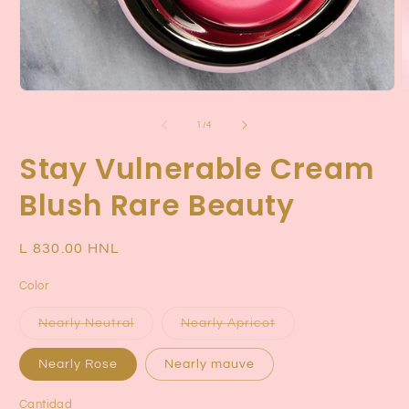
Abrir
A
elemento
e
multimedia
m
de
1
/
4
1
2
en
e
Stay Vulnerable Cream
una
u
ventana
v
modal
Blush Rare Beauty
m
Precio
L 830.00 HNL
habitual
Color
Variante
Variante
Nearly Neutral
Nearly Apricot
agotada
agotada
o
o
no
no
Nearly Rose
Nearly mauve
disponible
disponible
Cantidad