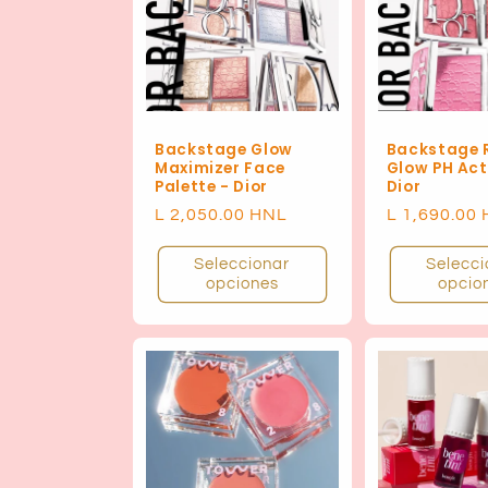
Backstage Glow
Backstage 
Maximizer Face
Glow PH Act
Palette - Dior
Dior
Precio
L 2,050.00 HNL
Precio
L 1,690.00
habitual
habitual
Seleccionar
Selecci
opciones
opcio