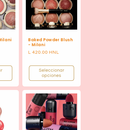
Milani
Baked Powder Blush
- Milani
Precio
L 420.00 HNL
habitual
ar
Seleccionar
opciones