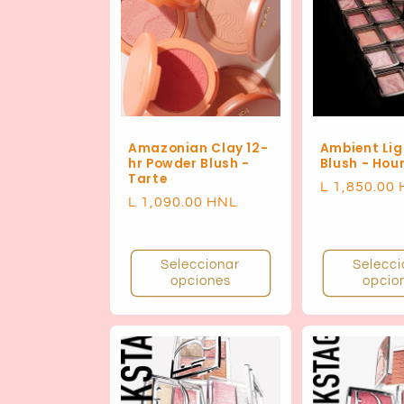
c
c
i
ó
Amazonian Clay 12-
Ambient Lig
hr Powder Blush -
Blush - Hou
Tarte
Precio
L 1,850.00
n
Precio
L 1,090.00 HNL
habitual
habitual
:
Seleccionar
Selecci
opciones
opcio