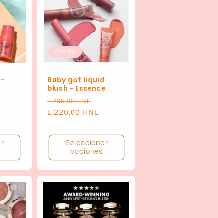
Oferta
h-
Baby got liquid
blush - Essence
Precio
Precio
L 295.00 HNL
habitual
L 220.00 HNL
de
oferta
ar
Seleccionar
opciones