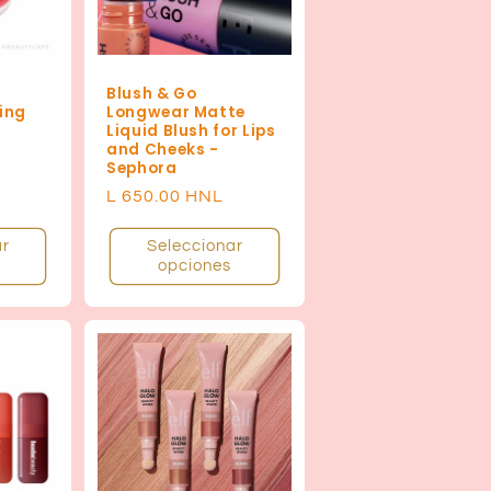
Blush & Go
ing
Longwear Matte
Liquid Blush for Lips
and Cheeks -
Sephora
Precio
L 650.00 HNL
habitual
ar
Seleccionar
opciones