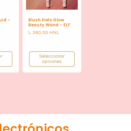
uid -
Blush Halo Glow
Beauty Wand - ELF
Precio
L 380.00 HNL
habitual
ar
Seleccionar
opciones
lectrónicos