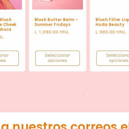
 Blush
Blush Butter Balm -
Blush Filter Liq
e Cheek
Summer Fridays
Huda Beauty
phora
Precio
L 1,090.00 HNL
Precio
L 980.00 HNL
NL
habitual
habitual
onar
Seleccionar
Seleccion
nes
opciones
opciones
1
…
2
3
6
 a nuestros correos e