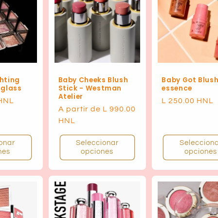
hting
Baby Cheeks Blush
Baby Got Blus
rglass
Stick - Westman
essence
Atelier
 HNL
Precio
L 250.00 HNL
Precio
A partir de L 990.00
habitual
habitual
HNL
onar
Seleccionar
Seleccion
nes
opciones
opciones