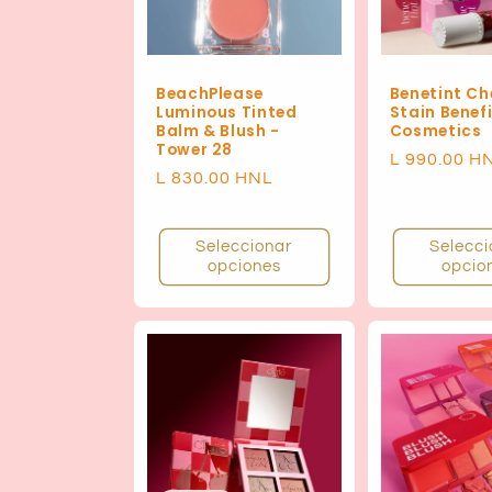
BeachPlease
Benetint Ch
Luminous Tinted
Stain Benef
Balm & Blush -
Cosmetics
Tower 28
Precio
L 990.00 H
Precio
L 830.00 HNL
habitual
habitual
Seleccionar
Selecci
opciones
opcio