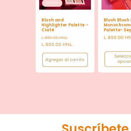
Oferta
Blush and
Blush Blush
Highlighter Palette -
Monochrom
Ciaté
Palette- Se
Precio
Precio
Precio
L 850.00 H
L 890.00 HNL
habitual
L 600.00 HNL
de
habitual
oferta
Selecci
Agregar al carrito
opcio
Suscríbete