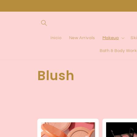
Ir
directamente
al contenido
Inicio
New Arrivals
Makeup
Sk
Bath & Body Work
C
Blush
o
l
e