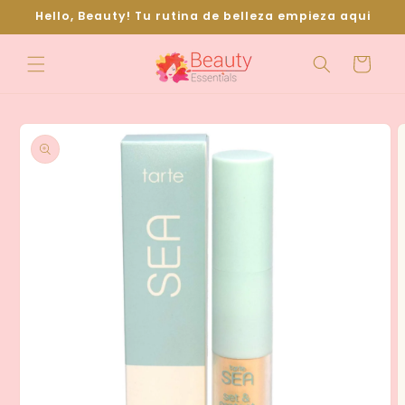
Ir
Hello, Beauty! Tu rutina de belleza empieza aqui
directamente
al contenido
Carrito
Ir
directamente
a la
información
del producto