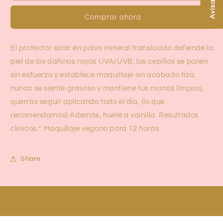
Protect
Protect
Comprar ahora
mineral
mineral
SPF
SPF
powder
powder
El protector solar en polvo mineral translúcido defiende la
tarte
tarte
SEA
SEA
piel de los dañinos rayos UVA/UVB, los cepillos se ponen
sin esfuerzo y establece maquillaje sin acabado tiza,
nunca se siente grasoso y mantiene tus manos limpias,
querrás seguir aplicando todo el día. (lo que
recomendamos) Además, huele a vainilla. Resultados
clínicos.* Maquillaje vegano para 12 horas
Share