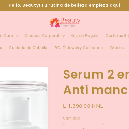
Hello, Beauty! Tu rutina de belleza empieza aqui
in Care
Cuidado Corporal
Kits de Regalo
Carteras &
s
Cuidado de Cabello
BOLD Jewelry Collection
Ofertas
Serum 2 en
Anti manc
Precio
L 1,390.00 HNL
habitual
Cantidad