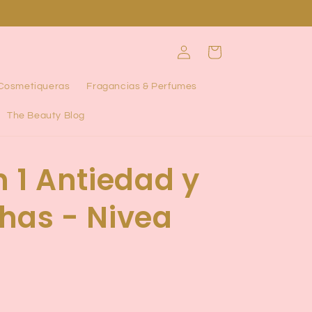
Iniciar
Carrito
sesión
 Cosmetiqueras
Fragancias & Perfumes
The Beauty Blog
 1 Antiedad y
has - Nivea