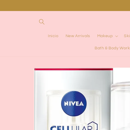
Ir
directamente
al contenido
Inicio
New Arrivals
Makeup
Sk
Bath & Body Work
Ir
directamente
a la
información
del producto