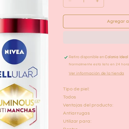
Reducir
Aumentar
cantidad
cantidad
para
para
Serum
Serum
Agregar al
2
2
en
en
1
1
Antiedad
Antiedad
y
y
Anti
Anti
Retiro disponible en
Colonia Ideal
manchas
manchas
Normalmente está listo en 24 hor
-
-
Ver información de la tienda
Nivea
Nivea
Tipo de piel:
Todos
Ventajas del producto:
Antiarrugas
Utilizar para: