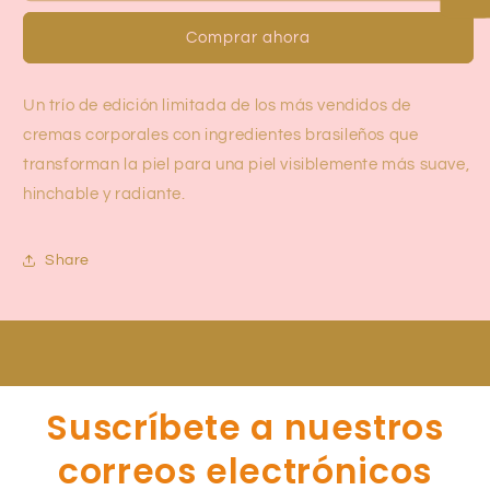
Cream
Cream
Comprar ahora
Trío
Trío
-
-
Sol
Sol
Un trío de edición limitada de los más vendidos de
de
de
Janeiro
Janeiro
cremas corporales con ingredientes brasileños que
transforman la piel para una piel visiblemente más suave,
hinchable y radiante.
Share
Suscríbete a nuestros
correos electrónicos