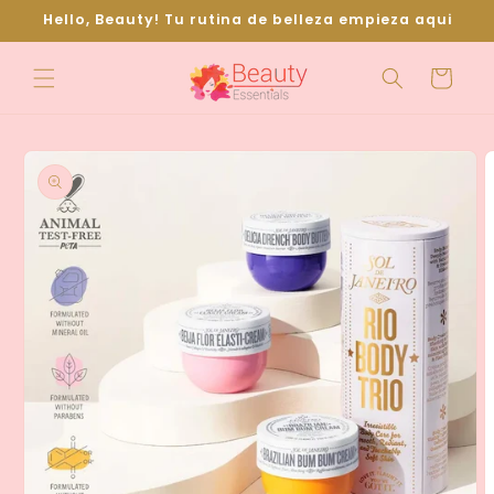
Ir
Hello, Beauty! Tu rutina de belleza empieza aqui
directamente
al contenido
Carrito
Ir
directamente
a la
información
del producto