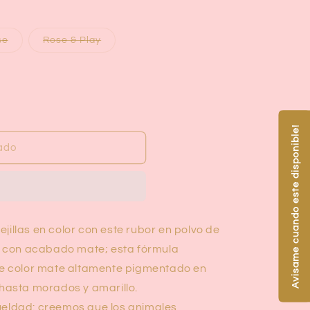
Variante
Variante
se
Rose & Play
agotada
agotada
o
o
no
no
disponible
disponible
Avisame cuando este disponible!
ado
jillas en color con este rubor en polvo de
X con acabado mate; esta fórmula
e color mate altamente pigmentado en
hasta morados y amarillo.
ueldad: creemos que los animales