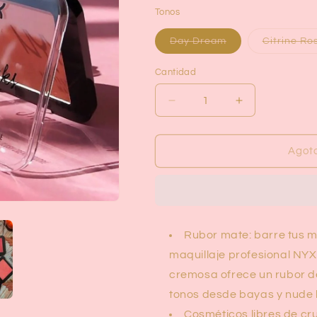
habitual
Tonos
Variante
Day Dream
Citrine Ro
agotada
o
no
Cantidad
disponible
Reducir
Aumentar
cantidad
cantidad
para
para
Creamy
Creamy
Agot
Powder
Powder
Sweet
Sweet
Cheeks
Cheeks
Matte
Matte
Blush
Blush
Rubor mate: barre tus me
-
-
Nyx
Nyx
maquillaje profesional NY
cremosa ofrece un rubor d
tonos desde bayas y nude 
Cosméticos libres de cr