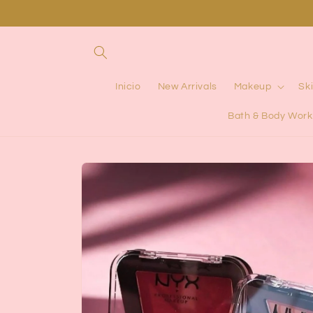
Ir
directamente
al contenido
Inicio
New Arrivals
Makeup
Sk
Bath & Body Work
Ir
directamente
a la
información
del producto