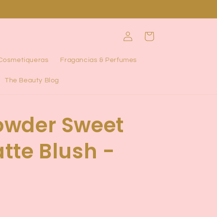
Iniciar
Carrito
sesión
 Cosmetiqueras
Fragancias & Perfumes
The Beauty Blog
owder Sweet
tte Blush -