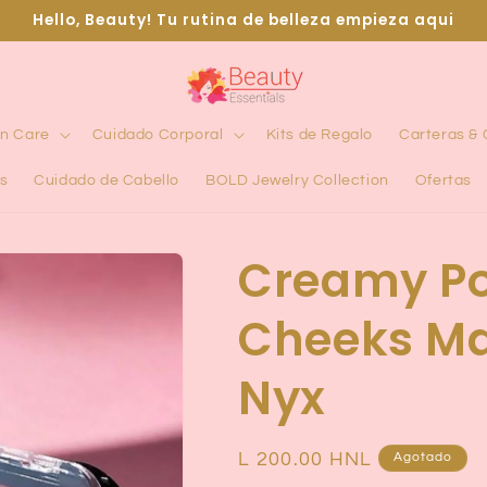
Hello, Beauty! Tu rutina de belleza empieza aqui
in Care
Cuidado Corporal
Kits de Regalo
Carteras &
s
Cuidado de Cabello
BOLD Jewelry Collection
Ofertas
Creamy P
Cheeks Ma
Nyx
Precio
L 200.00 HNL
Agotado