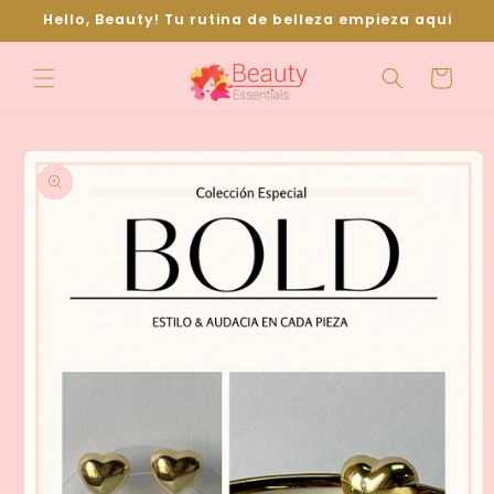
Ir
Hello, Beauty! Tu rutina de belleza empieza aqui
directamente
al contenido
Carrito
Ir
directamente
a la
información
del producto